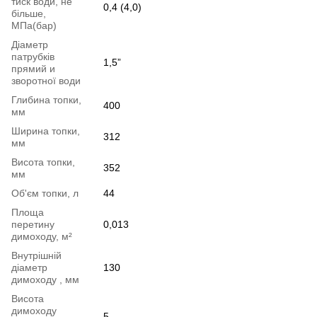
тиск води, не
0,4 (4,0)
більше,
МПа(бар)
Діаметр
патрубків
1,5”
прямий и
зворотної води
Глибина топки,
400
мм
Ширина топки,
312
мм
Висота топки,
352
мм
Об'єм топки, л
44
Площа
перетину
0,013
димоходу, м²
Внутрішній
діаметр
130
димоходу , мм
Висота
димоходу
5