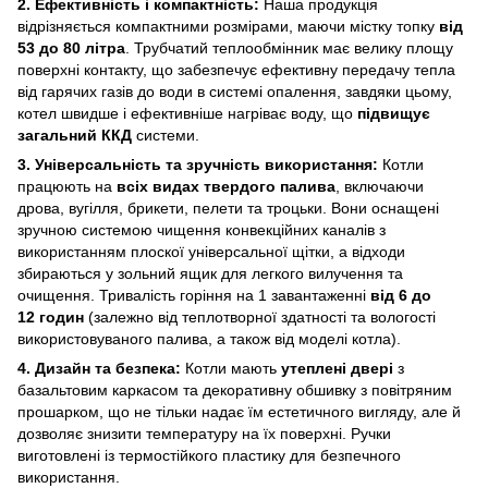
2. Ефективність і компактність:
Наша продукція
відрізняється компактними розмірами, маючи містку топку
від
53 до 80 літра
. Трубчатий теплообмінник має велику площу
поверхні контакту, що забезпечує ефективну передачу тепла
від гарячих газів до води в системі опалення, завдяки цьому,
котел швидше і ефективніше нагріває воду, що
підвищує
загальний ККД
системи.
3. Універсальність та зручність використання:
Котли
працюють на
всіх видах твердого палива
, включаючи
дрова, вугілля, брикети, пелети та троцьки. Вони оснащені
зручною системою чищення конвекційних каналів з
використанням плоскої універсальної щітки, а відходи
збираються у зольний ящик для легкого вилучення та
очищення. Тривалість горіння на 1 завантаженні
від 6 до
12 годин
(залежно від теплотворної здатності та вологості
використовуваного палива, а також від моделі котла).
4. Дизайн та безпека:
Котли мають
утеплені двері
з
базальтовим каркасом та декоративну обшивку з повітряним
прошарком, що не тільки надає їм естетичного вигляду, але й
дозволяє знизити температуру на їх поверхні. Ручки
виготовлені із термостійкого пластику для безпечного
використання.