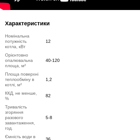
Характеристики
Номінальна
потужність
12
котла, кВт
Орієнтовно
опалювальна
40-120
площа, м²
Площа поверхні
теплообміну в
1,2
котлі, м²
ККД, не менше,
82
%
Тривалість
згоряння
разового
5-8
завантаження,
год.
Ємність води в
36