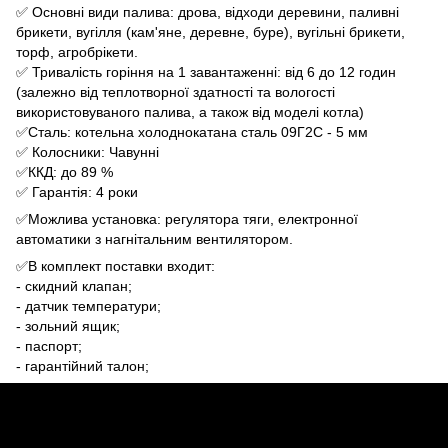
✅ Основні види палива: дрова, відходи деревини, паливні
брикети, вугілля (кам'яне, деревне, буре), вугільні брикети,
торф, агробрікети.
✅ Тривалість горіння на 1 завантаженні: від 6 до 12 годин
(залежно від теплотворної здатності та вологості
використовуваного палива, а також від моделі котла)
✅Сталь: котельна холоднокатана сталь 09Г2С - 5 мм
✅ Колосники: Чавунні
✅ККД: до 89 %
✅ Гарантія: 4 роки
✅Можлива установка: регулятора тяги, електронної
автоматики з нагнітальним вентилятором.
✅В комплект поставки входит:
- скидний клапан;
- датчик температури;
- зольний ящик;
- паспорт;
- гарантійний талон;