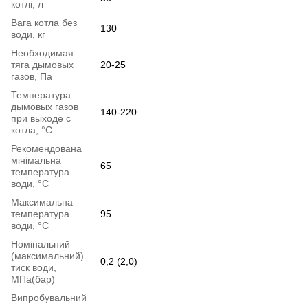
котлі, л
Вага котла без
130
води, кг
Необходимая
тяга дымовых
20-25
газов, Па
Температура
дымовых газов
140-220
при выходе с
котла, °С
Рекомендована
мінімальна
65
температура
води, °С
Максимальна
температура
95
води, °С
Номінальний
(максимальний)
0,2 (2,0)
тиск води,
МПа(бар)
Випробувальний