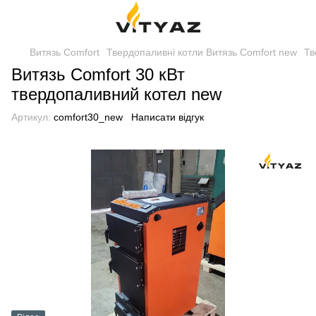
Витязь Comfort
Твердопаливні котли Витязь Comfort new
Тв
Витязь Comfort 30 кВт
твердопаливний котел new
Артикул:
comfort30_new
Написати відгук