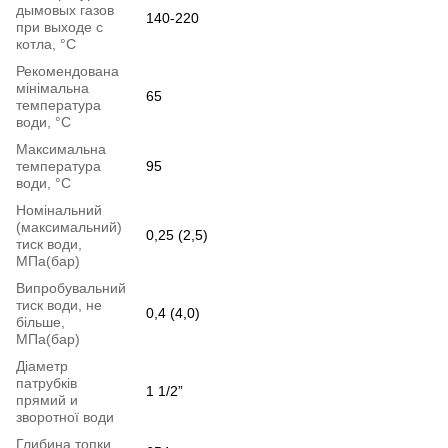
дымовых газов
140-220
при выходе с
котла, °С
Рекомендована
мінімальна
65
температура
води, °С
Максимальна
температура
95
води, °С
Номінальний
(максимальний)
0,25 (2,5)
тиск води,
МПа(бар)
Випробувальний
тиск води, не
0,4 (4,0)
більше,
МПа(бар)
Діаметр
патрубків
1 1/2”
прямий и
зворотної води
Глибина топки,