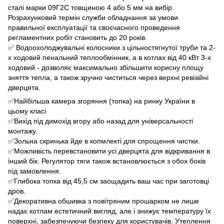
сталі марки 09Г2С товщиною 4 або 5 мм на вибір.
Розрахунковий термін служби обладнання за умови
правильної експлуатації та своєчасного проведення
регламентних робіт становить до 20 років.
✅ Водоохолоджувальні колосники з цільностягнутої труби та 2-
х ходовий пенальний теплообмінник, а в котлах від 40 кВт 3-х
ходовий - дозволяє максимально збільшити корисну площу
зняття тепла, а також зручно чиститься через верхні ревізійні
дверцята.
✅Найбільша камера згоряння (топка) на ринку України в
цьому класі
✅Вихід під димохід вгору або назад для універсальності
монтажу.
✅Зольна скринька йде в копмлекті для спрощення чистки.
✅Можливість перевстановити усі дверцята для відкривання в
інший бік. Регулятор тяги також встановлюється з обох боків
під замовлення.
✅Глибока топка від 45,5 см заощадить ваш час при заготовці
дров.
✅Декоративна обшивка з повітряним прошарком не лише
надає котлам естетичний вигляд, але і знижує температуру їх
поверхні, забезпечуючи безпеку для користувачів. Утеплення