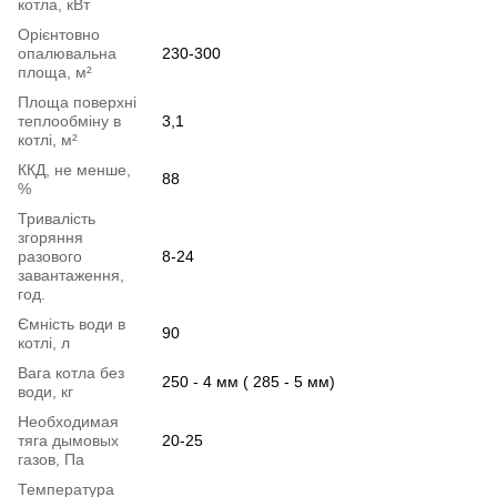
котла, кВт
Орієнтовно
опалювальна
230-300
площа, м²
Площа поверхні
теплообміну в
3,1
котлі, м²
ККД, не менше,
88
%
Тривалість
згоряння
разового
8-24
завантаження,
год.
Ємність води в
90
котлі, л
Вага котла без
250 - 4 мм ( 285 - 5 мм)
води, кг
Необходимая
тяга дымовых
20-25
газов, Па
Температура