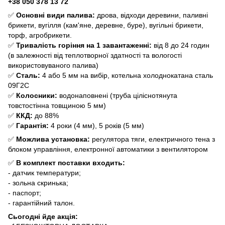
+38 050 378 13 72
✅
Основні види палива:
дрова, відходи деревини, паливні
брикети, вугілля (кам'яне, деревне, буре), вугільні брикети,
торф, агробрикети.
✅
Тривалість горіння на 1 завантаженні:
від 8 до 24 годин
(в залежності від теплотворної здатності та вологості
використовуваного палива)
✅
Сталь:
4 або 5 мм на вибір, котельна холоднокатана сталь
09Г2С
✅
Колосники:
водонаповнені (труба ціліснотянута
товстостінна товщиною 5 мм)
✅
ККД:
до 88%
✅
Гарантія:
4 роки (4 мм), 5 років (5 мм)
✅
Можлива установка:
регулятора тяги, електричного тена з
блоком управління, електронної автоматики з вентилятором
✅
В комплект поставки входить:
- датчик температури;
- зольна скринька;
- паспорт;
- гарантійний талон.
Сьогодні йде акція: