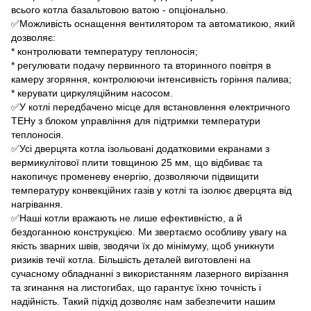
всього котла базальтовою ватою - опціонально.
✅Можливість оснащення вентилятором та автоматикою, який
дозволяє:
* контролювати температуру теплоносія;
* регулювати подачу первинного та вторинного повітря в
камеру згоряння, контролюючи інтенсивність горіння палива;
* керувати циркуляційним насосом.
✅У котлі передбачено місце для встановлення електричного
ТЕНу з блоком управління для підтримки температури
теплоносія.
✅Усі дверцята котла ізольовані додатковими екранами з
вермикулітової плити товщиною 25 мм, що відбиває та
накопичує променеву енергію, дозволяючи підвищити
температуру конвекційних газів у котлі та ізолює дверцята від
нагрівання.
✅Наші котли вражають не лише ефективністю, а й
бездоганною конструкцією. Ми звертаємо особливу увагу на
якість зварних швів, зводячи їх до мінімуму, щоб уникнути
ризиків течії котла. Більшість деталей виготовлені на
сучасному обладнанні з використанням лазерного вирізання
та згинання на листогибах, що гарантує їхню точність і
надійність. Такий підхід дозволяє нам забезпечити нашим