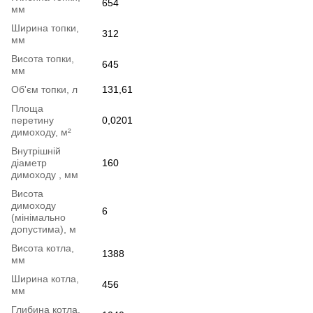
654
мм
Ширина топки,
312
мм
Висота топки,
645
мм
Об'єм топки, л
131,61
Площа
перетину
0,0201
димоходу, м²
Внутрішній
діаметр
160
димоходу , мм
Висота
димоходу
6
(мінімально
допустима), м
Bисота котла,
1388
мм
Ширина котла,
456
мм
Глибина котла,