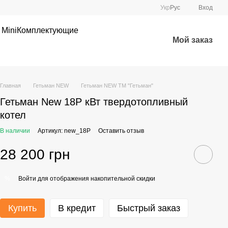
Укр
Рус
Вход
 Mini
Комплектующие
Мой заказ
Главная
Гетьман NEW
Гетьман NEW ТМ "Гетьман"
Гетьман New 18P кВт твердотопливный
котел
В наличии
Артикул: new_18P
Оставить отзыв
28 200 грн
Войти
для отображения накопительной скидки
%
Купить
В кредит
Быстрый заказ