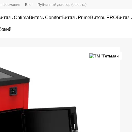
 информация
Блог
Публичный договор (оферта)
Витязь Optima
Витязь Comfort
Витязь Prime
Витязь PRО
Витязь
бокий