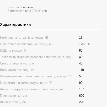
ПОКУПКА ЧАСТЯМИ
6 платежей по 4 700.00 грн
Характеристики
Номінальна потужність котла, кВт
18
Орієнтовно опалювальна площа, м²
120-180
ККД, не менше, %
80
Тривалість згоряння разового завантаження, год.
4-8
Ємність води в котлі, л
40
Вага котла без води, кг
119
Рекомендована мінімальна температура води, °С
55
Максимальна температура води, °С
90
Діаметр патрубків прямий и зворотної води
1,5”
Глибина топки, мм
600
Ширина топки, мм
290