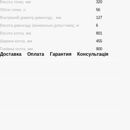
Висота топки, мм
320
Об'єм топки, л
56
Внутрішній діаметр димоходу , мм
127
Висота димоходу (мінімально допустима), м
6
Bисота котла, мм
801
Ширина котла, мм
455
Глибина котла, мм
900
Доставка
Оплата
Гарантия
Консультація