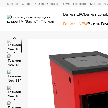
Перейти к основному контенту
Каталог
О нас
Оплата и доставка
Обмен и возврат
Контактная
Витязь ЕКО
Витязь Long
Гетьман NEW
Витязь Глу