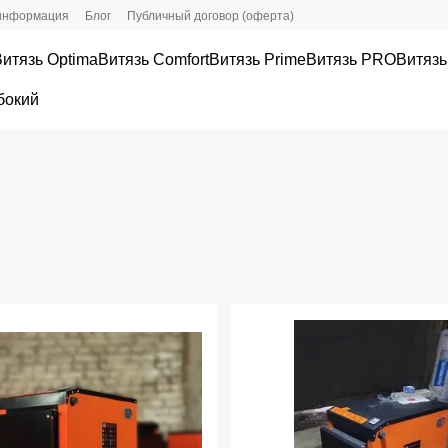
 информация
Блог
Публичный договор (оферта)
Витязь Optima
Витязь Comfort
Витязь Prime
Витязь PRО
Витязь
бокий