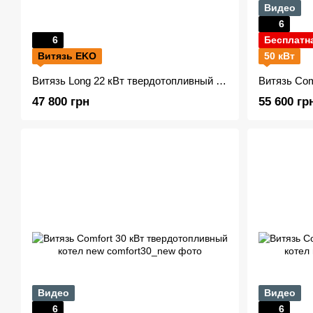
Видео
6
6
Бесплатн
Витязь EKO
50 кВт
Витязь Long 22 кВт твердотопливный котел (Холмова)
47 800 грн
55 600 гр
Видео
Видео
6
6