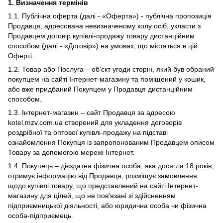
1. Визначення термінів
1.1. Публічна оферта (далі - «Оферта») - публічна пропозиція
Продавця, адресована невизначеному колу осіб, укласти з
Продавцем договір купівлі-продажу товару дистанційним
способом (далі - «Договір») на умовах, що містяться в цій
Оферті.
1.2. Товар або Послуга – об'єкт угоди сторін, який був обраний
покупцем на сайті Інтернет-магазину та поміщений у кошик,
або вже придбаний Покупцем у Продавця дистанційним
способом.
1.3. Інтернет-магазин – сайт Продавця за адресою
kotel.mzv.com.ua створений для укладення договорів
роздрібної та оптової купівлі-продажу на підставі
ознайомлення Покупця із запропонованим Продавцем описом
Товару за допомогою мережі Інтернет.
1.4. Покупець – дієздатна фізична особа, яка досягла 18 років,
отримує інформацію від Продавця, розміщує замовлення
щодо купівлі товару, що представлений на сайті Інтернет-
магазину для цілей, що не пов'язані зі здійсненням
підприємницької діяльності, або юридична особа чи фізична
особа-підприємець.