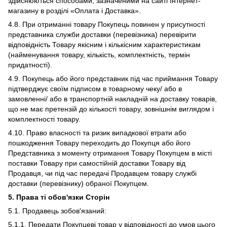
здійснюються способами, зазначеними на сайті Інтернет-
магазину в розділі «Оплата і Доставка».
4.8. При отриманні товару Покупець повинен у присутності
представника служби доставки (перевізника) перевірити
відповідність Товару якісним і кількісним характеристикам
(найменування товару, кількість, комплектність, термін
придатності).
4.9. Покупець або його представник під час приймання Товару
підтверджує своїм підписом в товарному чеку/ або в
замовленні/ або в транспортній накладній на доставку товарів,
що не має претензій до кількості товару, зовнішнім виглядом і
комплектності товару.
4.10. Право власності та ризик випадкової втрати або
пошкодження Товару переходить до Покупця або його
Представника з моменту отримання Товару Покупцем в місті
поставки Товару при самостійній доставки Товару від
Продавця, чи під час передачі Продавцем товару службі
доставки (перевізнику) обраної Покупцем.
5. Права ті обов'язки Сторін
5.1. Продавець зобов'язаний:
5.1.1. Передати Покупцеві товар у відповідності до умов цього