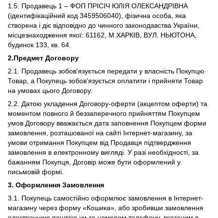
1.5. Продавець 1 – ФОП ПРІСІЧ ЮЛІЯ ОЛЕКСАНДРІВНА
(ідентифікаційний код 3459506040), фізична особа, яка
створена і діє відповідно до чинного законодавства України,
місцезнаходження якої: 61162, М.ХАРКІВ, ВУЛ. НЬЮТОНА,
будинок 133, кв. 64.
2.Предмет Договору
2.1. Продавець зобов'язується передати у власність Покупцю
Товар, а Покупець зобов'язується оплатити і прийняти Товар
на умовах цього Договору.
2.2. Датою укладення Договору-оферти (акцептом оферти) та
моментом повного й беззаперечного прийняттям Покупцем
умов Договору вважається дата заповнення Покупцем форми
замовлення, розташованої на сайті Інтернет-магазину, за
умови отримання Покупцем від Продавця підтвердження
замовлення в електронному вигляді. У разі необхідності, за
бажанням Покупця, Договір може бути оформлений у
письмовій формі.
3.
Оформлення Замовлення
3.1. Покупець самостійно оформлює замовлення в Інтернет-
магазину через форму «Кошика», або зробивши замовлення
електронною поштою чи за номером телефону, вказаним в