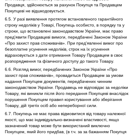
Продавця, здійснюється за рахунок Покупця та Продавцем
Покупцеві не відшкодовується.
6.5. У разі виявлення протягом встановленого гарантійного
строку недоліків у Товарі, Покупець особисто, в порядку та у
строки, що встановлені законодавством України, має право
пред'явити Продавцеві вимоги, передбачені Законом України
«Про захист прав споживачів». При пред'явленні вимог про
безоплатне усунення недоліків, строк на їх усунення
відраховується з дати отримання Товару Продавцем в своє
розпорядження та фізичного доступу до такого Товару.
6.6. Розгляд вимог, передбачених Законом України «Про
захист прав споживачів», провадиться Продавцем за умови
надання Покупцем документів, передбачених чинним
законодавством України. Продавець не відповідає за недоліки
Товару, які виникли після його передання Покупцеві внаслідок
порушення Покупцем правил користування або зберігання
Товару, дій третіх осіб або непереборної сили.
6.7. Покупець не має права відмовитися від товару належної
якості, що має індивідуально-визначені властивості, якщо
зазначений товар може бути використаний виключно
Покупцем, який його придбав, (в т.ч. за за бажанням Покупця