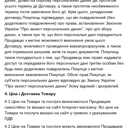
даних, дозвіл на обробку персональних даних діє протягом
усього терміну дії Договору, а також протягом необмеженого
терміну після закінчення його дії. Крім цього, укладенням
договору Покупець підтверджує, що він повідомлений (без
додаткового повідомлення) про права, встановлених Законом
України "Про захист персональних даних", про цілі збору
даних, а також про те, що його персональні дані передаються
Продавцю з метою можливості виконання умов цього
Договору, можливості проведення взаєморозрахунків, а також
для отримання рахунків, актів та інших документів. Покупець
також погоджується з тим, що Продавець має право надавати
доступ та передавати його персональні дані третім особам без
будь-яких додаткових повідомлень Покупця з метою
виконання замовлення Покупця. Обсяг прав Покупця, як
суб'єкта персональних даних відповідно до Закону України
"Про захист персональних даних" йому відомий і зрозумілий.
4. Ціна і Доставка Товару
4.1 Ціни на Товари та послуги визначаються Продавцем
самостійно та вказані на сайті Інтернет-магазину. Всі ціни на
Товари та послуги вказані на сайті у гривнях з урахуванням
ПДВ.
4.2 Ціни на Товари та послуги можуть змінюватися Продавцем