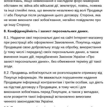
зобов'язань, якщо невиконання є наслідком форс-мажорних
обставин як: війна або військові дії, землетрус, повінь, пожежа
та інші стихійні лиха, що виникли незалежно від волі Продавця
і / або Покупця після укладення цього договору. Сторона, яка
не може виконати свої зобов'язання, негайно повідомляє про
це іншу Сторону.
8. Конфіденційність і захист персональних даних.
8.1. Надаючи свої персональні дані на сайті Інтернет-магазину
при реєстрації або оформленні Замовлення, Покупець надає
Продавцеві свою добровільну згоду на обробку, використання
(у тому числі і передачу) своїх персональних даних, а також
вчинення інших дій, передбачених Законом України «Про
захист персональних даних», без обмеження терміну дії такої
згоди.
8.2. Продавець зобов'язується не розголошувати отриману від
Покупця інформацію. Не вважається порушенням надання
Продавцем інформації контрагентам і третім особам, що діють
на підставі договору з Продавцем, в тому числі і для
виконання зобов'язань перед Покупцем, а також у випадках,
коли розкриття такої інформації встановлено вимогами
чинного законодавства України.