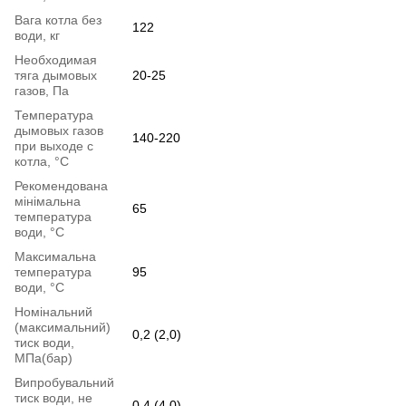
Вага котла без
122
води, кг
Необходимая
тяга дымовых
20-25
газов, Па
Температура
дымовых газов
140-220
при выходе с
котла, °С
Рекомендована
мінімальна
65
температура
води, °С
Максимальна
температура
95
води, °С
Номінальний
(максимальний)
0,2 (2,0)
тиск води,
МПа(бар)
Випробувальний
тиск води, не
0,4 (4,0)