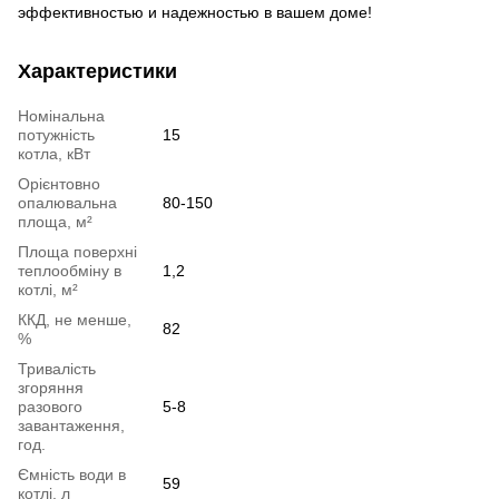
эффективностью и надежностью в вашем доме!
Характеристики
Номінальна
потужність
15
котла, кВт
Орієнтовно
опалювальна
80-150
площа, м²
Площа поверхні
теплообміну в
1,2
котлі, м²
ККД, не менше,
82
%
Тривалість
згоряння
разового
5-8
завантаження,
год.
Ємність води в
59
котлі, л