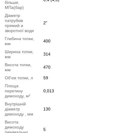
більше,
МПа(бар)
Діаметр
патрубків
2"
прямий и
зворотної води
Глибина топки,
400
мм
Ширина топки,
314
мм
Висота топки,
470
мм
Об'єм топки, л
59
Площа
перетину
0,013
димоходу, м²
Внутрішній
діаметр
130
димоходу , мм
Висота
димоходу
5
(мінімально