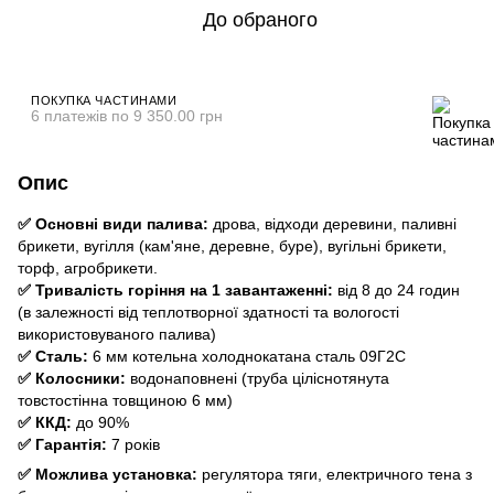
До обраного
ПОКУПКА ЧАСТИНАМИ
6 платежів по 9 350.00 грн
Опис
✅ Основні види палива:
дрова, відходи деревини, паливні
брикети, вугілля (кам'яне, деревне, буре), вугільні брикети,
торф, агробрикети.
✅ Тривалість горіння на 1 завантаженні:
від 8 до 24 годин
(в залежності від теплотворної здатності та вологості
використовуваного палива)
✅ Сталь:
6 мм котельна холоднокатана сталь 09Г2С
✅ Колосники:
водонаповнені (труба ціліснотянута
товстостінна товщиною 6 мм)
✅ ККД:
до 90%
✅ Гарантія:
7 років
✅ Можлива установка:
регулятора тяги, електричного тена з