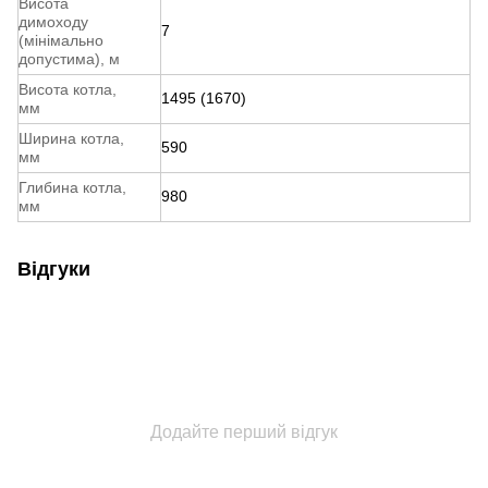
Висота
димоходу
7
(мінімально
допустима), м
Bисота котла,
1495 (1670)
мм
Ширина котла,
590
мм
Глибина котла,
980
мм
Відгуки
Додайте перший відгук