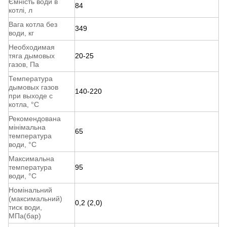
Ємність води в
84
котлі, л
Вага котла без
349
води, кг
Необходимая
тяга дымовых
20-25
газов, Па
Температура
дымовых газов
140-220
при выходе с
котла, °С
Рекомендована
мінімальна
65
температура
води, °С
Максимальна
температура
95
води, °С
Номінальний
(максимальний)
0,2 (2,0)
тиск води,
МПа(бар)