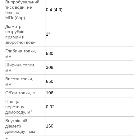
Випробувальний
тиск води, не
0,4 (4,0)
більше,
МПа(бар)
Діаметр
патрубків
2"
прямий и
зворотної води
Глибина топки,
530
мм
Ширина топки,
308
мм
Висота топки,
650
мм
Об'єм топки, л
106
Площа
перетину
0,02
димоходу, м²
Внутрішній
діаметр
160
димоходу , мм