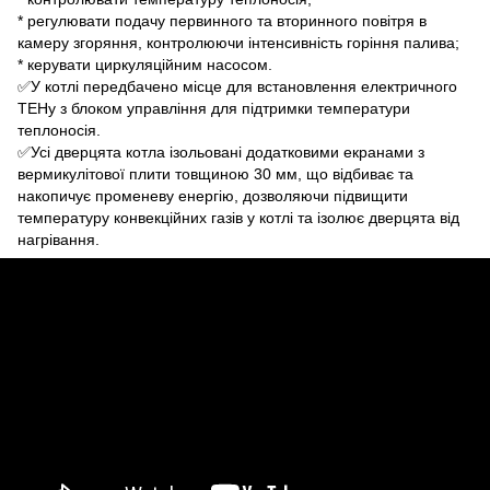
* регулювати подачу первинного та вторинного повітря в
камеру згоряння, контролюючи інтенсивність горіння палива;
* керувати циркуляційним насосом.
✅У котлі передбачено місце для встановлення електричного
ТЕНу з блоком управління для підтримки температури
теплоносія.
✅Усі дверцята котла ізольовані додатковими екранами з
вермикулітової плити товщиною 30 мм, що відбиває та
накопичує променеву енергію, дозволяючи підвищити
температуру конвекційних газів у котлі та ізолює дверцята від
нагрівання.