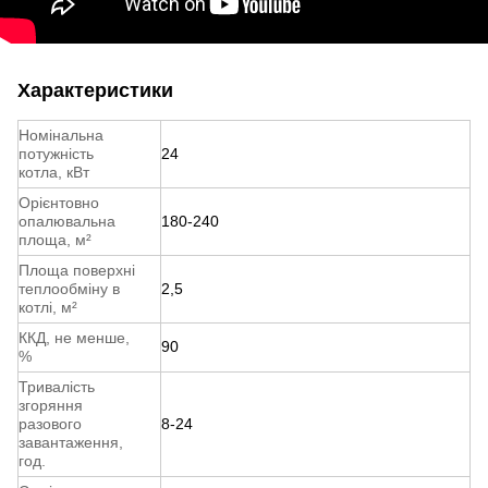
Характеристики
Номінальна
потужність
24
котла, кВт
Орієнтовно
опалювальна
180-240
площа, м²
Площа поверхні
теплообміну в
2,5
котлі, м²
ККД, не менше,
90
%
Тривалість
згоряння
разового
8-24
завантаження,
год.