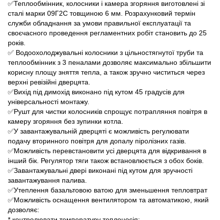
✅Теплообмінник, колосники і камера згоряння виготовлені зі
сталі марки 09Г2С товщиною 6 мм. Розрахунковий термін
служби обладнання за умови правильної експлуатації та
своєчасного проведення регламентних робіт становить до 25
років.
✅ Водоохолоджувальні колосники з цільностягнутої труби та
теплообмінник з 3 пеналами дозволяє максимально збільшити
корисну площу зняття тепла, а також зручно чиститься через
верхні ревізійні дверцята.
✅Вихід під димохід виконано під кутом 45 градусів для
універсальності монтажу.
✅Рушт для чистки колосників спрощує потрапляння повітря в
камеру згоряння без зупинки котла.
✅У завантажувальній дверцяті є можливість регулювати
подачу вторинного повітря для допалу піролізних газів.
✅Можливість перевстановити усі дверцята для відкривання в
інший бік. Регулятор тяги також встановлюється з обох боків.
✅Завантажувальні двері виконані під кутом для зручності
завантажування палива.
✅Утеплення базальтовою ватою для зменьшення тепловтрат
✅Можливість оснащення вентилятором та автоматикою, який
дозволяє:
* контролювати температуру теплоносія;