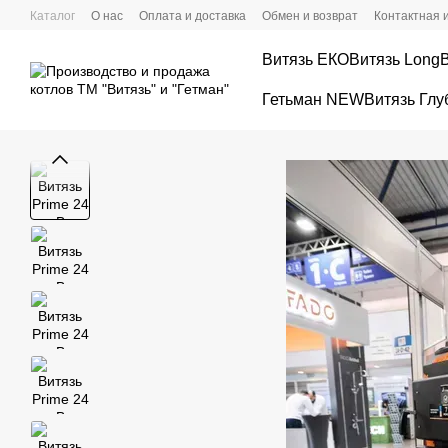
Перейти к основному контенту
Каталог
О нас
Оплата и доставка
Обмен и возврат
Контактная
Витязь ЕКО
Витязь Long
Гетьман NEW
Витязь Глу