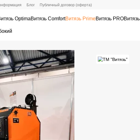
 информация
Блог
Публичный договор (оферта)
Витязь Optima
Витязь Comfort
Витязь Prime
Витязь PRО
Витязь
бокий