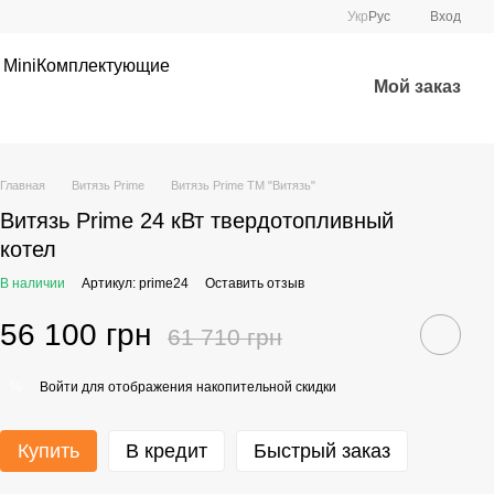
Укр
Рус
Вход
 Mini
Комплектующие
Мой заказ
Главная
Витязь Prime
Витязь Prime ТМ "Витязь"
Витязь Prime 24 кВт твердотопливный
котел
В наличии
Артикул: prime24
Оставить отзыв
56 100 грн
61 710 грн
Войти
для отображения накопительной скидки
%
Купить
В кредит
Быстрый заказ