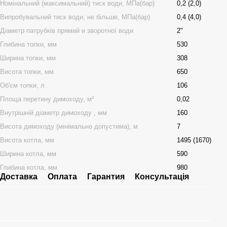
Номінальний (максимальний) тиск води, МПа(бар)
0,2 (2,0)
Випробувальний тиск води, не більше, МПа(бар)
0,4 (4,0)
Діаметр патрубків прямий и зворотної води
2"
Глибина топки, мм
530
Ширина топки, мм
308
Висота топки, мм
650
Об'єм топки, л
106
Площа перетину димоходу, м²
0,02
Внутрішній діаметр димоходу , мм
160
Висота димоходу (мінімально допустима), м
7
Bисота котла, мм
1495 (1670)
Ширина котла, мм
590
Глибина котла, мм
980
Доставка
Оплата
Гарантия
Консультація