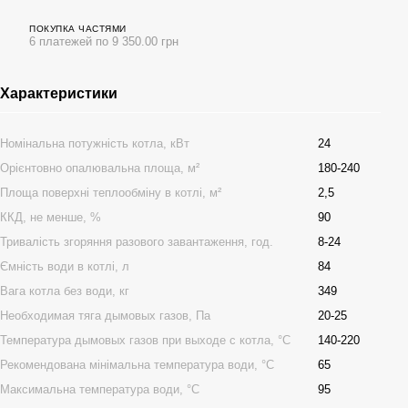
ПОКУПКА ЧАСТЯМИ
6 платежей по 9 350.00 грн
Характеристики
Номінальна потужність котла, кВт
24
Орієнтовно опалювальна площа, м²
180-240
Площа поверхні теплообміну в котлі, м²
2,5
ККД, не менше, %
90
Тривалість згоряння разового завантаження, год.
8-24
Ємність води в котлі, л
84
Вага котла без води, кг
349
Необходимая тяга дымовых газов, Па
20-25
Температура дымовых газов при выходе с котла, °С
140-220
Рекомендована мінімальна температура води, °С
65
Максимальна температура води, °С
95