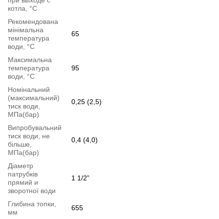
котла, °С
Рекомендована
мінімальна
65
температура
води, °С
Максимальна
температура
95
води, °С
Номінальний
(максимальний)
0,25 (2,5)
тиск води,
МПа(бар)
Випробувальний
тиск води, не
0,4 (4,0)
більше,
МПа(бар)
Діаметр
патрубків
1 1/2”
прямий и
зворотної води
Глибина топки,
655
мм