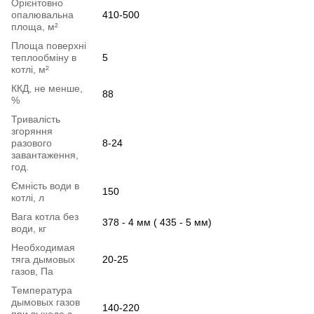
Орієнтовно
опалювальна
410-500
площа, м²
Площа поверхні
теплообміну в
5
котлі, м²
ККД, не менше,
88
%
Тривалість
згоряння
разового
8-24
завантаження,
год.
Ємність води в
150
котлі, л
Вага котла без
378 - 4 мм ( 435 - 5 мм)
води, кг
Необходимая
тяга дымовых
20-25
газов, Па
Температура
дымовых газов
140-220
при выходе с