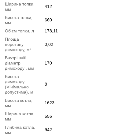
Ширина топки,
412
мм
Висота топки,
660
мм
Об'єм топки, л
178,11
Площа
перетину
0,02
димоходу, м²
Внутрішній
діаметр
170
димоходу , мм
Висота
димоходу
8
(мінімально
допустима), м
Bисота котла,
1623
мм
Ширина котла,
556
мм
Глибина котла,
942
мм