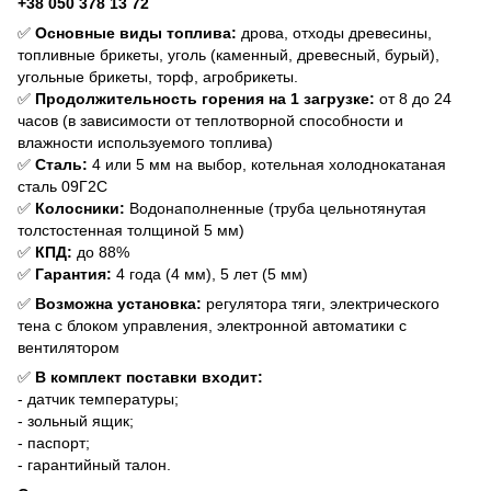
+38 050 378 13 72
✅
Основные виды топлива:
дрова, отходы древесины,
топливные брикеты, уголь (каменный, древесный, бурый),
угольные брикеты, торф, агробрикеты.
✅
Продолжительность горения на 1 загрузке:
от 8 до 24
часов (в зависимости от теплотворной способности и
влажности используемого топлива)
✅
Сталь:
4 или 5 мм на выбор, котельная холоднокатаная
сталь 09Г2С
✅
Колосники:
Водонаполненные (труба цельнотянутая
толстостенная толщиной 5 мм)
✅
КПД:
до 88%
✅
Гарантия:
4 года (4 мм), 5 лет (5 мм)
✅
Возможна установка:
регулятора тяги, электрического
тена с блоком управления, электронной автоматики с
вентилятором
✅
В комплект поставки входит:
- датчик температуры;
- зольный ящик;
- паспорт;
- гарантийный талон.