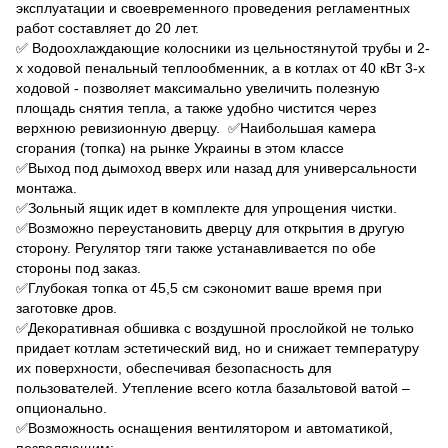
эксплуатации и своевременного проведения регламентных
работ составляет до 20 лет.
✅ Водоохлаждающие колосники из цельностянутой трубы и 2-
х ходовой пенальный теплообменник, а в котлах от 40 кВт 3-х
ходовой - позволяет максимально увеличить полезную
площадь снятия тепла, а также удобно чистится через
верхнюю ревизионную дверцу. ✅Наибольшая камера
сгорания (топка) на рынке Украины в этом классе
✅Выход под дымоход вверх или назад для универсальности
монтажа.
✅Зольный ящик идет в комплекте для упрощения чистки.
✅Возможно переустановить дверцу для открытия в другую
сторону. Регулятор тяги также устанавливается по обе
стороны под заказ.
✅Глубокая топка от 45,5 см сэкономит ваше время при
заготовке дров.
✅Декоративная обшивка с воздушной прослойкой не только
придает котлам эстетический вид, но и снижает температуру
их поверхности, обеспечивая безопасность для
пользователей. Утепление всего котла базальтовой ватой –
опционально.
✅Возможность оснащения вентилятором и автоматикой,
позволяющим: