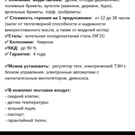
поливные брикеты, вугелля (камняне, деревня, буре),
вугильные брикеты, торф, гробрикеты.
✅ Стоимость горения на 1 предложение:
от 12 до 36 часов
(залог от теплотворной способности и надежности
використованного масла, а также от моделей котла)
✅Сталь:
котельная холоднокатаная сталь 09Г2С
✅ Колосники:
Чавунни
✅ККД:
до 90 %
✅ Гарантия:
4 года
✅Можна установить:
регулятор тяги, электрический ТЭН с
блоком управления, электронные автоматики с
нагнетательным вентилятором, димососа.
✅В комплект поставки входит:
- скидний клапан;
- датчик температуры;
- зольний ящик;
- паспорт;
- гарантийный талон;