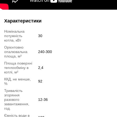
Характеристики
Номінальна
потужність
30
котла, кВт
Орієнтовно
опалювальна
240-300
площа, м²
Площа поверхні
теплообміну в
2,4
котлі, м²
ККД, не менше,
92
%
Тривалість
згоряння
разового
12-36
завантаження,
год.
Ємність води в