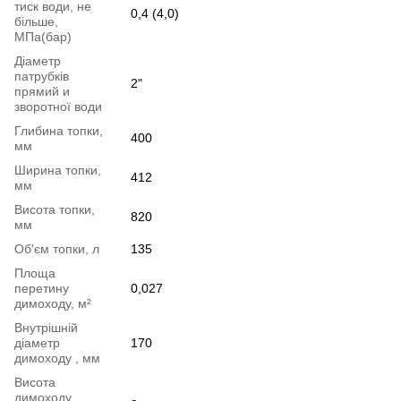
тиск води, не
0,4 (4,0)
більше,
МПа(бар)
Діаметр
патрубків
2"
прямий и
зворотної води
Глибина топки,
400
мм
Ширина топки,
412
мм
Висота топки,
820
мм
Об'єм топки, л
135
Площа
перетину
0,027
димоходу, м²
Внутрішній
діаметр
170
димоходу , мм
Висота
димоходу